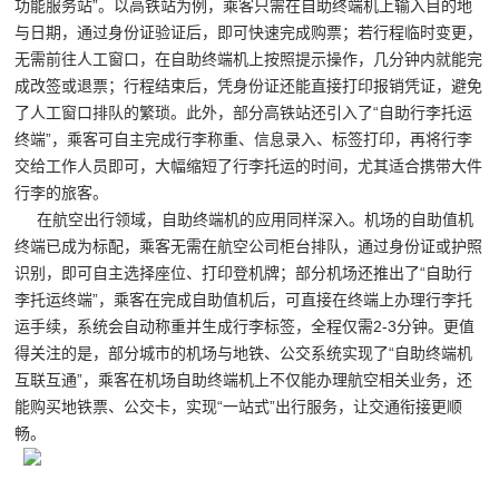
功能服务站”。以高铁站为例，乘客只需在自助终端机上输入目的地
与日期，通过身份证验证后，即可快速完成购票；若行程临时变更，
无需前往人工窗口，在自助终端机上按照提示操作，几分钟内就能完
成改签或退票；行程结束后，凭身份证还能直接打印报销凭证，避免
了人工窗口排队的繁琐。此外，部分高铁站还引入了“自助行李托运
终端”，乘客可自主完成行李称重、信息录入、标签打印，再将行李
交给工作人员即可，大幅缩短了行李托运的时间，尤其适合携带大件
行李的旅客。
在航空出行领域，自助终端机的应用同样深入。机场的自助值机
终端已成为标配，乘客无需在航空公司柜台排队，通过身份证或护照
识别，即可自主选择座位、打印登机牌；部分机场还推出了“自助行
李托运终端”，乘客在完成自助值机后，可直接在终端上办理行李托
运手续，系统会自动称重并生成行李标签，全程仅需2-3分钟。更值
得关注的是，部分城市的机场与地铁、公交系统实现了“自助终端机
互联互通”，乘客在机场自助终端机上不仅能办理航空相关业务，还
能购买地铁票、公交卡，实现“一站式”出行服务，让交通衔接更顺
畅。