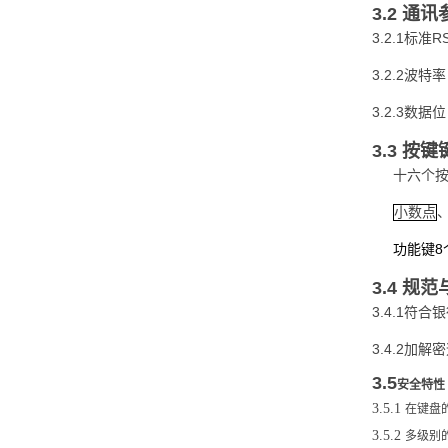
3.2 通
3.2.1
R
标准
3.2.2
波特率
3.2.3
数据位
3.3 按
十六个
小数点
8
功能键
3.4 规
3.4.1
符合银
3.4.2
加解密
3.5
安全特性
3.5.1
在键盘
3.5.2
多级别