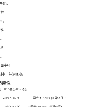
。
(牛顿)
行程
mm
。
材料
钢。
材料
钢。
表面字符
刻字，并涂强漆。
境适应性
：IP65静态/IP54动态
：-20℃～+60℃ 湿度:30～90% (正常条件下)