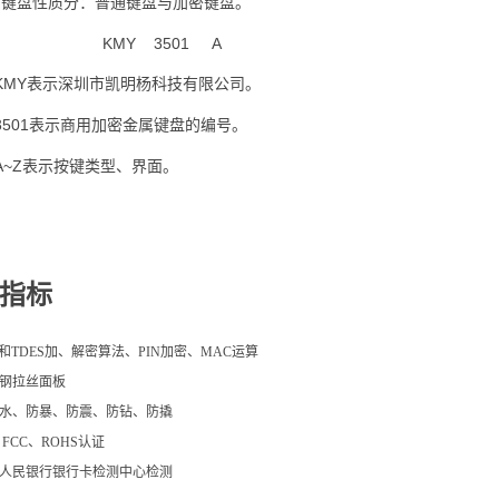
属键盘性质分：普通键盘与加密键盘。
KMY 3501 A
KMY
表示深圳市凯明杨科技有限公司。
3501
表示商用加密金属键盘的编号。
A~Z
表示按键类型、界面。
能指标
S和TDES加、解密算法、PIN加密、MAC运算
钢拉丝面板
水、防暴、防震、防钻、防撬
FCC、ROHS认证
人民银行银行卡检测中心检测