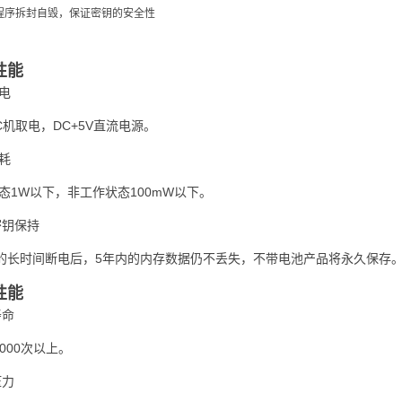
程序拆封自毁，保证密钥的安全性
气性能
电
C
DC+5V
机取电，
直流电源。
耗
1W
100mW
态
以下，非工作状态
以下。
密钥保持
5
的长时间断电后，
年内的内存数据仍不丢失，不带电池产品将永久保存
械性能
寿命
,000
次以上。
压力