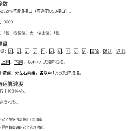
讯参数
S232
USB
串行通讯接口（可选配
接口）。
9600
：
：8位 检验位：无 停止位：1位
键键盘
0
1
2
3
4
5
6
7
8
9
按键：
、
、
、
、
、
、
、
、
、
、
清除
、
确认
、
退出
、
4
4
、
上翻
、
下翻
，以
×
方式矩阵扫描。
4
1
个按键：分左右两组，各以
×
方式矩阵扫描
。
范与运算速度
行卡检测中心。
<1
速度
秒。
的安全模块内部将对PIN加密
的程序和密钥的安全管理功能