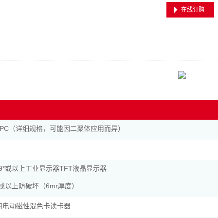
在线订购
PC（详细规格，可能因二聚体应用而异）
19*或以上工业显示器TFT液晶显示器
19或以上防破坏（6mr厚度）
证的电动磁性混色卡读卡器