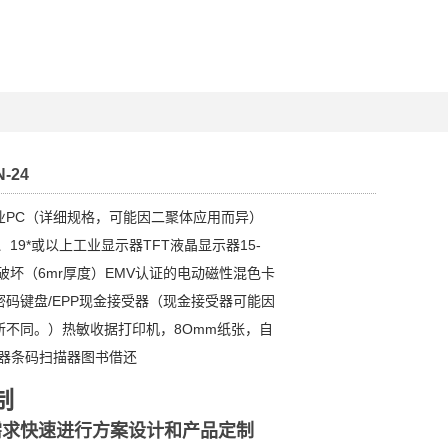
N-24
业PC（详细规格，可能因二聚体应用而异）
、19*或以上工业显示器TFT液晶显示器15-
防破坏（6mr厚度）EMV认证的电动磁性混色卡
码键盘/EPP现金接受器（现金接受器可能因
所不同。）热敏收据打印机，8Omm纸张，自
卡器条码扫描器图书借还
制
需求快速进行方案设计和产品定制