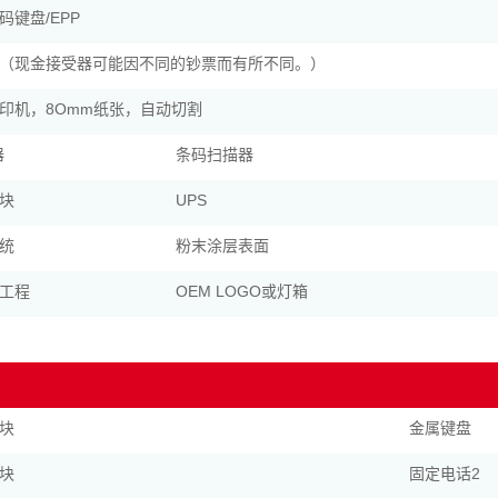
码键盘/EPP
（现金接受器可能因不同的钞票而有所不同。）
印机，8Omm纸张，自动切割
器
条码扫描器
块
UPS
统
粉末涂层表面
工程
OEM LOGO或灯箱
块
金属键盘
块
固定电话2