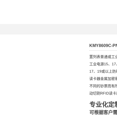
KMY8609C-P
置列表普通或工
工业电源15、17
17、19或以上
读卡器金属加密密
不同的钞票而有
动切割RFID读
专业化定
可根据客户