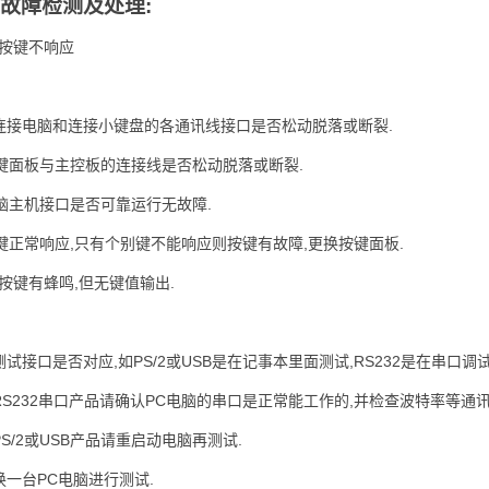
故障检测及处理:
:按键不响应
查连接电脑和连接小键盘的各通讯线接口是否松动脱落或断裂.
键面板与主控板的连接线是否松动脱落或断裂.
脑主机接口是否可靠运行无故障.
键正常响应,只有个别键不能响应则按键有故障,更换按键面板.
按键有蜂鸣,但无键值输出.
测试接口是否对应,如PS/2或USB是在记事本里面测试,RS232是在串口调
是RS232串口产品请确认PC电脑的串口是正常能工作的,并检查波特率等通
PS/2或USB产品请重启动电脑再测试.
换一台PC电脑进行测试.