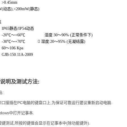
>0.45mm
(动态),<200mW(静态)
性
IP65静态/IP54动态
：-20℃～+60℃ 湿度:30～90% (正常条件下)
-30℃～+70℃  湿度:20～95% (无凝结露)
0～106 Kpa
B-150.11A-2009
说明及测试方法:
品:
s/2口接插在PC电脑的键盘口上,为保证可靠运行建议重新启动电脑.
indows中打开记事本.
行按键测试,所按的键值会显示在记事本中(除功能键外).