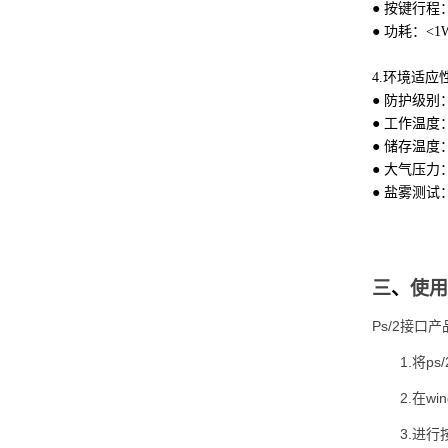
● 按键行程：
● 功耗：<1W
4.环境适应
● 防护级别：
● 工作温度
● 储存温度：
● 大气压力：6
● 盐雾测试：GJ
三
、
使用
Ps/2接口产
1.将p
2.在w
3.进