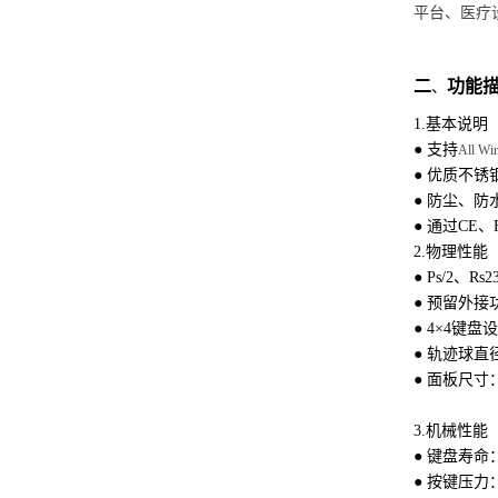
平台、医疗
二
功能描
、
1.
基本说明
● 支持
All Wi
● 优质不锈
● 防尘、
● 通过CE、
2.
物理性能
● Ps/2、Rs
● 预留外接
● 4×4键盘
● 轨迹球直径
● 面板尺寸：
3.
机械性能
● 键盘寿命：>
● 按键压力：