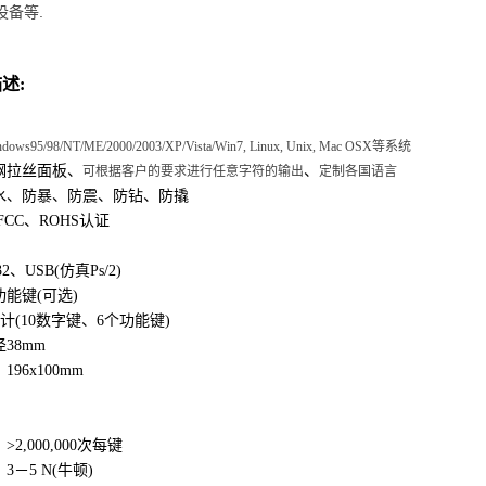
.
设备等
述:
ndows95/98/NT/ME/2000/2003/XP/Vista/Win7, Linux, Unix, Mac OSX
等系统
钢拉丝面板、
、
可根据客户的要求进行任意字符的输出
定制各国语言
防水、防暴、防震、防钻、防撬
FCC、ROHS认证
232、USB(仿真Ps/2)
功能键(可选)
设计(10数字键、6个功能键)
38mm
196x100mm
2,000,000次每键
3－5 N(牛顿)