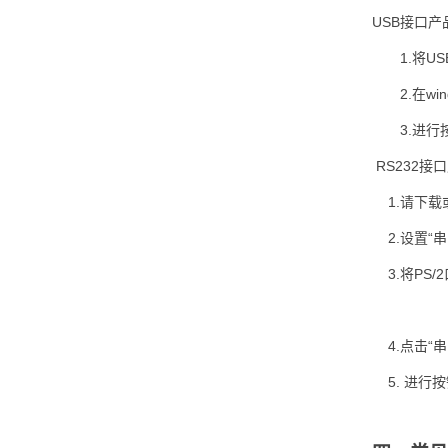
USB接口产
1.将U
2.在w
3.进
RS232接口
1.请下载或
2.设置“串
3.将PS/
4.点击“串
5. 进行