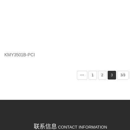
KMY3501B-PCI
<<
1
2
3
3/3
联系信息
CONTACT INFORMATION