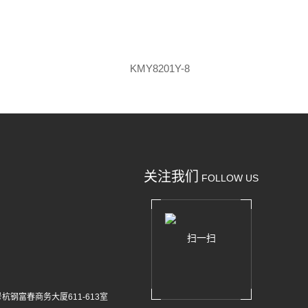
KMY8201Y-8
关注我们
FOLLOW US
扫一扫
杭钢富春商务大厦611-613室