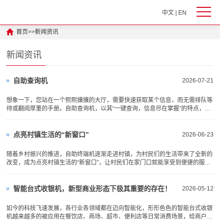
中文
|
EN
首页
>>
新闻资讯
新闻资讯
自助查询机
2026-07-21
想象一下，您站在一个熙熙攘攘的大厅，需要快速获取某个信息，而无需排队等
待或翻阅厚重的手册。自助查询机，以其“一键查询，信息尽在掌握”的特点，让
这一切变得可能。即时查询，效率翻倍：自助查询机的核心优势在于其快速响应
用户需求的能力。无论是航班信息、列车时刻、医院挂号还是图书馆藏书，用户
只需轻触屏幕，即可...
点亮村镇生活的“新窗口”
2026-06-23
随着乡村振兴的推进，自助终端机逐渐走进村镇，为村民们的生活带来了全新的
改变，成为点亮村镇生活的“新窗口”，让村民们在家门口就能享受到便捷的服
务，告别了以往办事、缴费跑远路的麻烦。 在村镇的便民服务中心或超市门
口，常常能看到自助终端机的身影。对于不少村民来说，以往缴纳水电费、...
智能台式收银机，新型商业形态下极其重要的存在！
2026-05-12
如今的科技飞速发展，各行业各领域都在迈向智能化，形形色色的智能台式收银
机越来越多的被应用在餐饮店、商场、超市、便利店等日常消费场景，给商户的