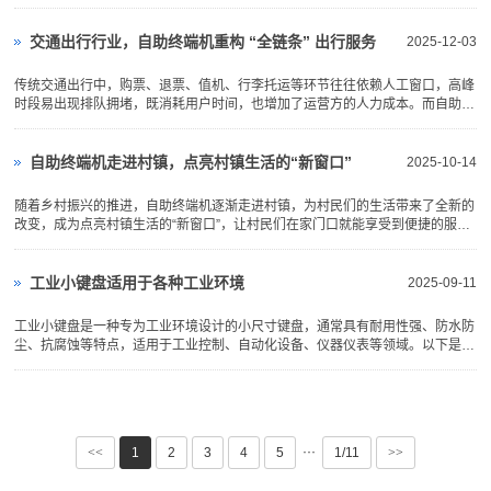
用，正以技术创新打破传统壁垒，为公众和企业带来便捷、高效、安全的盖章新
体验，成为智慧办公转型的重要缩影。 自...
交通出行行业，自助终端机重构 “全链条” 出行服务
2025-12-03
传统交通出行中，购票、退票、值机、行李托运等环节往往依赖人工窗口，高峰
时段易出现排队拥堵，既消耗用户时间，也增加了运营方的人力成本。而自助终
端机的广泛应用，正逐步实现交通出行“全链条”服务的自主化，让用户从“被动等
待”转向“主动操作”。 在铁路出行场景中...
自助终端机走进村镇，点亮村镇生活的“新窗口”
2025-10-14
随着乡村振兴的推进，自助终端机逐渐走进村镇，为村民们的生活带来了全新的
改变，成为点亮村镇生活的“新窗口”，让村民们在家门口就能享受到便捷的服
务，告别了以往办事、缴费跑远路的麻烦。 在村镇的便民服务中心或超市门
口，常常能看到自助终端机的...
工业小键盘适用于各种工业环境
2025-09-11
工业小键盘是一种专为工业环境设计的小尺寸键盘，通常具有耐用性强、防水防
尘、抗腐蚀等特点，适用于工业控制、自动化设备、仪器仪表等领域。以下是关
于工业小键盘的介绍工业小键盘通常采用坚固耐用的材质制成，具有良好的耐用
性和抗冲击性，能够在恶劣的工业环境下稳定运行。键盘的尺寸相对较小，方便
安装在狭小空间内，同...
···
<<
1
2
3
4
5
1/11
>>