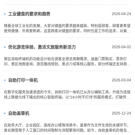
收银、营销、管理带来极大的效率提升，同时也带来了消费者的体验提升。基于
安卓系统的智能台式收银机逐步替代Windows系统的传统台式收银机，并...
工业键盘的要求和趋势
2026-04-24
随着全球工业化的发展，大家对键盘的要求越来越高，特别是顾客，顾客更希望
使用便捷、外观更新颖，这是顾客对键盘的要求，同时也是工作的追求，对美好
生活的追求！ 大家对工业键盘要求高，一方面由于工业的难度越来越大，工作
环境也变得越来越复杂，现...
优化游览体验，激活文旅服务新活力
2026-04-02
景区自助终端机的功能设计贴合游客全游览周期需求，涵盖门票购买、票务打
印、景区地图查询、游览路线规划、景点介绍等核心服务，部分终端还支持周边
餐饮、住宿信息查询，为游客提供全方位的游览指引。相较于传统人工售票、咨
询模式，自助终端机操作灵活、响应迅速，游客只需按照提示完成身份验证、支
付...
自助打印一体机
2026-03-04
在数字化服务加速渗透的今天，自助打印一体机已从办公辅助工具，升级为连接
线上数据与线下输出的核心智能终端，以“24小时不打烊”的服务模式，打破传统
文印的时空桎梏。这款高度集成的设备，正深度适配校园、政务、医疗、办公等
多元场景，重塑大众处理文档的方式。 在数字化服务加...
自助盖章机
2025-12-24
在政务大厅、企业园区、高校办公楼等场景中，盖章作为文件生效的关键环节，
曾长期受限于人工窗口的时间限制与流程繁琐问题。如今，自助盖章机的普及应