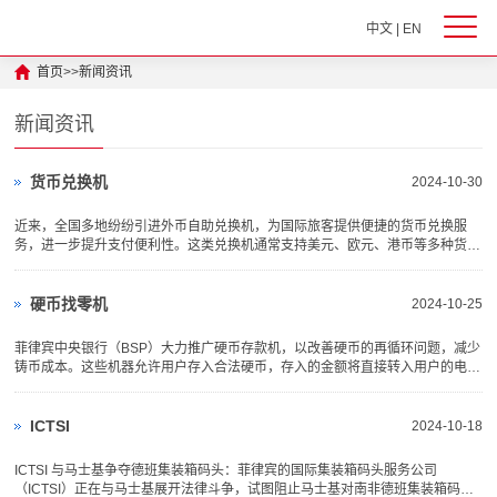
中文
|
EN
首页
>>
新闻资讯
新闻资讯
货币兑换机
2024-10-30
近来，全国多地纷纷引进外币自助兑换机，为国际旅客提供便捷的货币兑换服
务，进一步提升支付便利性。这类兑换机通常支持美元、欧元、港币等多种货
币，并提供多语言界面，旅客只需几分钟便能完成操作。例如，北京国家会议中
心设有自助外币兑换机，为来京国际友人提供多样化的支付体验 。黑龙江黑河
水运口岸也配置了数字人民币...
硬币找零机
2024-10-25
菲律宾中央银行（BSP）大力推广硬币存款机，以改善硬币的再循环问题，减少
铸币成本。这些机器允许用户存入合法硬币，存入的金额将直接转入用户的电子
钱包，例如GCash。这一措施不仅便利了用户，还帮助解决了硬币积压的问
题。目前，通过这些硬币存款机，菲律宾已经收集了超过5.1亿比索的硬币。此
举旨在应对硬币在流通中被囤积...
ICTSI
2024-10-18
ICTSI 与马士基争夺德班集装箱码头：菲律宾的国际集装箱码头服务公司
（ICTSI）正在与马士基展开法律斗争，试图阻止马士基对南非德班集装箱码头