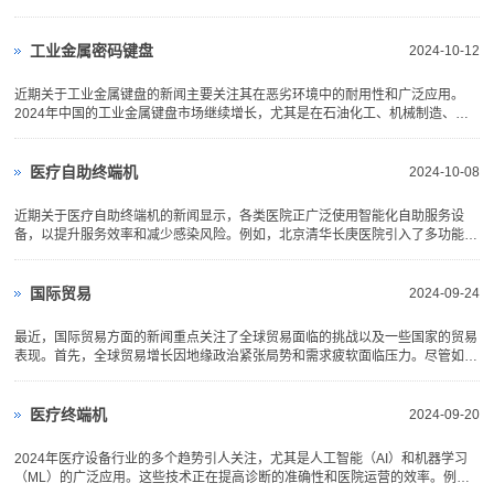
的收购。这场争夺将影响全球航运业的重要集装箱通道 。...
工业金属密码键盘
2024-10-12
近期关于工业金属键盘的新闻主要关注其在恶劣环境中的耐用性和广泛应用。
2024年中国的工业金属键盘市场继续增长，尤其是在石油化工、机械制造、交
通运输和国防等关键行业。由于这些键盘坚固耐用，并且具备防水、防尘和抗腐
蚀的特性，它们在恶劣环境下表现出色。随着智能制造和自动化技术的普及，对
定制化和高精度工业键盘的...
医疗自助终端机
2024-10-08
近期关于医疗自助终端机的新闻显示，各类医院正广泛使用智能化自助服务设
备，以提升服务效率和减少感染风险。例如，北京清华长庚医院引入了多功能自
助机，患者可以通过这些设备进行住院办理、预约取消、费用查询等操作，大幅
减少人工窗口的压力，提升了医院的运转效率 。同时，东超科技推出的“非接触
式医疗自助机”更是引领...
国际贸易
2024-09-24
最近，国际贸易方面的新闻重点关注了全球贸易面临的挑战以及一些国家的贸易
表现。首先，全球贸易增长因地缘政治紧张局势和需求疲软面临压力。尽管如
此，全球贸易中的一些领域，如海运和电子商务，继续保持增长同时，美国在7
月份的贸易逆差扩大至788亿美元，较前一个月增长7.9%。这一逆差的扩大主要
由于进口增加，特别是在资...
医疗终端机
2024-09-20
2024年医疗设备行业的多个趋势引人关注，尤其是人工智能（AI）和机器学习
（ML）的广泛应用。这些技术正在提高诊断的准确性和医院运营的效率。例