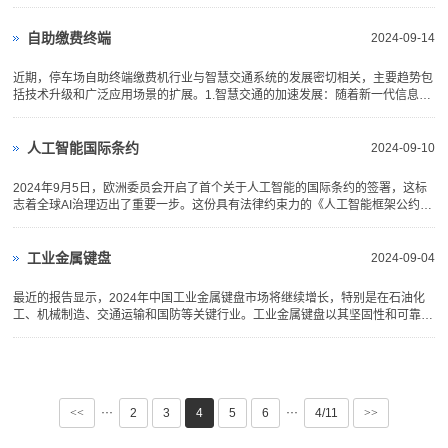
如，AI驱动的医疗设备如智能成像系统和手术工具，正在为更早期、更精确的疾
病检测提供支持 此外，全球的医疗设备监管也在发生变化。各国正在逐步统一
标准，简化设备审批流程。这种...
自助缴费终端
2024-09-14
近期，停车场自助终端缴费机行业与智慧交通系统的发展密切相关，主要趋势包
括技术升级和广泛应用场景的扩展。1.智慧交通的加速发展：随着新一代信息技
术（如人工智能、大数据等）的成熟，智慧交通系统的整体架构正在快速演变。
停车场自助缴费终端作为智慧交通的重要组成部分，正受益于这一发展潮流。特
别是在自动化、无接触...
人工智能国际条约
2024-09-10
2024年9月5日，欧洲委员会开启了首个关于人工智能的国际条约的签署，这标
志着全球AI治理迈出了重要一步。这份具有法律约束力的《人工智能框架公约》
旨在确保AI技术在开发和应用过程中尊重人权、民主和法治。该条约要求各国采
取措施防止AI的滥用，包括防止歧视、隐私侵犯和虚假信息传播。...
工业金属键盘
2024-09-04
最近的报告显示，2024年中国工业金属键盘市场将继续增长，特别是在石油化
工、机械制造、交通运输和国防等关键行业。工业金属键盘以其坚固性和可靠
性，尤其是在恶劣环境中的表现，越来越受到重视。此外，随着智能制造和自动
化的普及，对定制化和高精度键盘的需求也在增加。未来几年，该市场将呈现出
更加细分和高端化的发展趋...
···
···
<<
2
3
4
5
6
4/11
>>