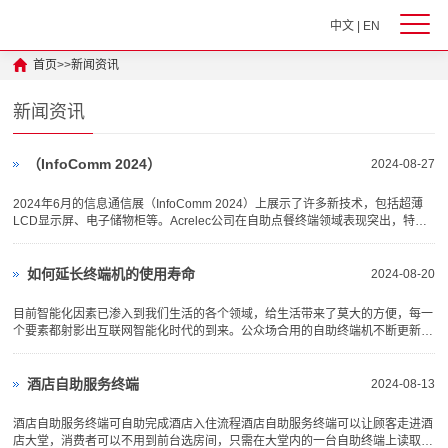
中文
|
EN
首页
>>
新闻资讯
新闻资讯
（InfoComm 2024）
2024-08-27
2024年6月的信息通信展（InfoComm 2024）上展示了许多新技术，包括超薄
LCD显示屏、电子储物柜等。Acrelec公司在自助点餐终端领域表现突出，特别
是在法国市场，每家店的自助终端数量通常达到10至15台，比美国多。自助服
务技术在餐饮和零售行业的应用也在不断增加，特别是自动收银和机器人辅助服
务领域...
如何延长终端机的使用寿命
2024-08-20
目前智能化因素已渗入到我们生活的各个领域，给生活带来了莫大的方便，每一
个要素都射影出互联网智能化时代的到来。公众场合用的自助终端机不断更新换
代就是一个显著案例。自助终端机的应用主要集中在银行大厅、政务服务大厅、
医院、餐厅类等人流比较大的地方，应用相当广泛，在长期的运行情况下如何延
长自助终端机使用寿命...
酒店自助服务终端
2024-08-13
酒店自助服务终端可自助完成酒店入住流程酒店自助服务终端可以让顾客走进酒
店大堂，消费者可以不用到前台选房间，只需在大堂内的一台自助终端上读取身