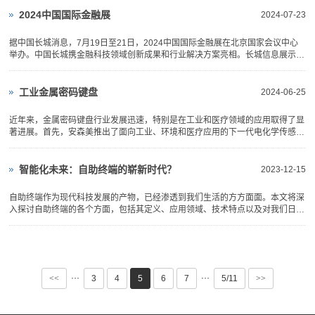
盘因其耐用性和防破坏性而广受欢迎。许多型号具有IP65防护等级，确保其防水
和防尘。某些产品还集...
2024中国国际金融展
2024-07-23
据中国长城消息，7月19日至21日，2024中国国际金融展在北京国家会议中心
举办。中国长城携金融科技领域创新成果和行业解决方案亮相。长城信息展示了
专为金融行业打造的穿高柜版现金终端、智能对公自助终端、轻型融合终端、金
融一体PAD、集成外设、“友随”数智化渠道业务解决方案等多款产品和解决方
案，展示其在金融网点空间...
工业金属密码键盘
2024-06-25
近年来，金属密码键盘行业发展迅速，特别是在工业和医疗领域的应用取得了显
著进展。首先，安森美推出了面向工业、环境和医疗应用的下一代电化学传感器
解决方案。这些传感器主要用于精确监测和控制各类设备，金属密码键盘作为输
入终端设备，也将在这些高精度应用场景中发挥关键作用 安森美推出面向工
业、环境和医疗应用的下一...
智能化未来：自助终端的崭新时代？
2023-12-15
自助终端作为现代科技发展的产物，已经渗透到我们生活的方方面面。本文将深
入探讨自助终端的各个方面，包括其定义、应用领域、技术特点以及对我们日常
生活的影响。一、引言：自助终端的概念自助终端是一种结合了计算机技术、网
络通信和人机交互技术的智能设备。它的出现旨在为用户提供更加便捷、高效的
服务，减轻人工操作的...
···
···
<<
3
4
5
6
7
5/11
>>