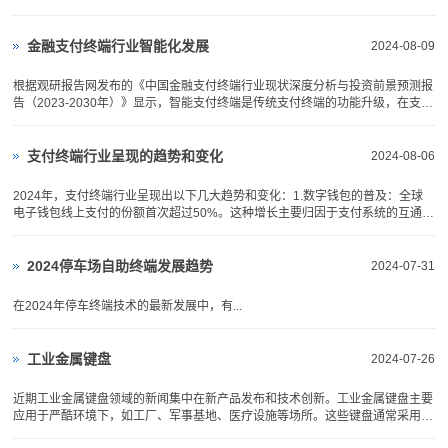
份证，面部识别后自助选房，手机扫码支付。一台类似电影院自助取票机的“酒
店自助入住终端”，就可以全程自助完成酒店入住流程。酒店自助服务终端在操
作过程中，客户可以在...
金融支付终端行业智能化发展
2024-08-09
根据观研报告网发布的《中国金融支付终端行业现状深度分析与投资前景预测报
告（2023-2030年）》显示，智能支付终端是传统支付终端的功能升级，在支持
支付功能的基础上，还可以提供卡券营销、订单处理、点单排队等店铺消费服
务，以及客户订单精细化管理、大数据分析等新零售业态功能。因此，随着越来
越多的线上线下商户开始更...
支付终端行业呈现的趋势和变化
2024-08-06
2024年，支付终端行业呈现出以下几大趋势和变化：1.数字钱包的普及：全球
电子钱包线上支付的份额首次超过50%。这种增长主要归因于支付系统的互通性
和二维码支付的便利性。二维码支付操作简单，且不需要安装特殊设备，对商家
更具成本效益2.移动支付市场竞争激烈：在中国，支付宝和微信支付继续主导市
场，二者占据了94.25...
2024停车场自助终端发展趋势
2024-07-31
在2024年停车终端技术的最新发展中，有...
工业金属键盘
2024-07-26
近期工业金属键盘领域的新闻集中在新产品发布和技术创新。工业金属键盘主要
应用于严酷环境下，如工厂、军事基地、医疗设施等场所。这些键盘通常采用不
锈钢材料，具有防水、防尘和抗破坏的特性。1. 不锈钢键盘的广泛应用：这些键