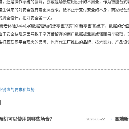
陷，还是操作系统的漏洞，亦或是场景应用设计的不周全，作为智能台式
与生俱来的对安全就有着更高要求，绝不止于支付安全的本身，商家经营
的周全设计，把好安全第一关。
者体验为中心的数据驱动的泛零售形态”的“新零售”热点下，数据的价
由于安全缺陷原因导致千辛万苦留存的商户数据被泄露或轻而易举窃取，
主打互联网平台理念的品牌、也有代工厂推出的品牌，技术实力、产品设
业键盘的要求和趋势
闻
端机可以使用到哪些场合？
高端新
2023-08-22