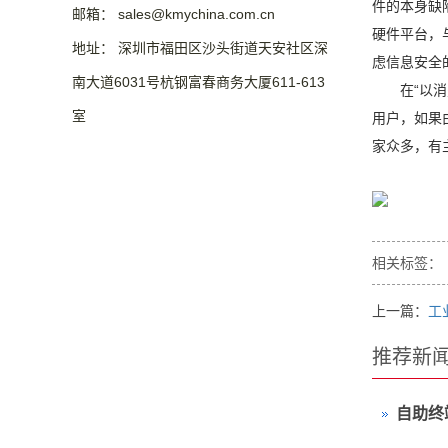
件的本身缺
邮箱： sales@kmychina.com.cn
硬件平台，
地址： 深圳市福田区沙头街道天安社区深
虑信息安全
南大道6031号杭钢富春商务大厦611-613
在“以消费
室
用户，如果
家众多，有
相关标签：
上一篇：
工
推荐新
自助终