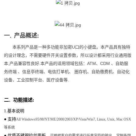
一
产品概述:
、
U
本系列产品是一种多功能非加密
口的小键盘。本产品具有独特
的设计理念，不需要硬件开关设置参数，所以设计都采用行业通用版
,
.
ATM
CDM
本
产品兼容性良好
本产品的适用领域包括：
、
、自助服
务终端
、信息亭终端、电信打单机、
圈存机、自助缴费机、自动化
.
设备、工业控制平台、医疗设备等
二
功能描述:
、
1.
基本说明
● 支持
All Windows95/98/NT/ME/2000/2003/XP/Vista/Win7, Linux, Unix, Mac OSX
等系统
● 优质不锈钢拉丝面板、
、
可根据客户的要求进行任意字符的输出
定制各国