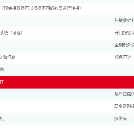
（现金接受器可以根据不同的钞票进行转换）
热敏收据
系统（可选）
开门报警
全钢制外
GO 和灯箱
颜色可选
面
件
条码扫描
现金识别
机
摄像头