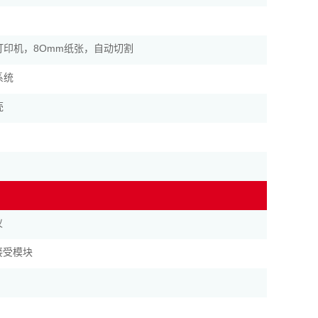
打印机，8Omm纸张，自动切割
系统
壳
仪
接受模块