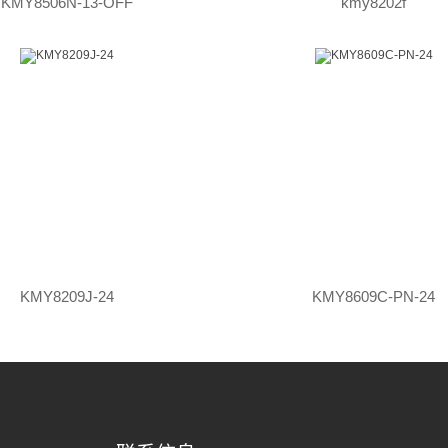
KMY8506N-13-OFF
kmy8202f
KMY8209J-24
KMY8609C-PN-24