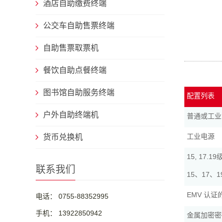
酒店自助缴费终端
公交车自助售票终端
自助售票取票机
餐饮自助点餐终端
图书馆自助服务终端
配置列表
户外自助终端机
普通或工业
工业电源
货币兑换机
15, 17
联系我们
15、17
EMV 认
电话： 0755-88352995
手机： 13922850942
金属加密密