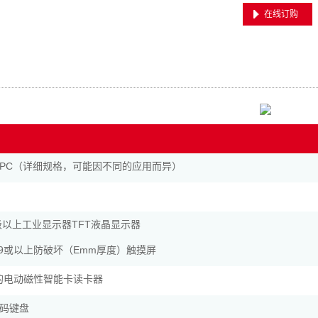
在线订购
PC（详细规格，可能因不同的应用而异）
.19级以上工业显示器TFT液晶显示器
、19或以上防破坏（Emm厚度）触摸屏
证的电动磁性智能卡读卡器
码键盘