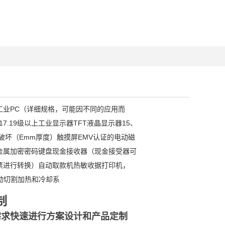
工业PC（详细规格，可能因不同的应用而
17.19级以上工业显示器TFT液晶显示器15、
防破坏（Emm厚度）触摸屏EMV认证的电动磁
金属加密密码键盘现金接收器（现金接受器可
票进行转换）自动取款机热敏收据打印机，
动切割加热和冷却系
制
需求快速进行方案设计和产品定制