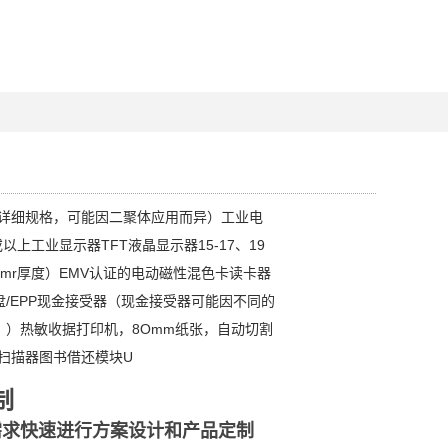
（详细规格，可能因二聚体应用而异）工业电
*或以上工业显示器TFT液晶显示器15-17、19
mr厚度）EMV认证的电动磁性混色卡读卡器
/EPP现金接受器（现金接受器可能因不同的
。）热敏收据打印机，8Omm纸张，自动切割
码扫描器图书借还模块U
制
需求快速进行方案设计和产品定制