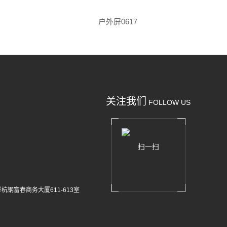
户外屏0617
关注我们
FOLLOW US
扫一扫
杭钢富春商务大厦611-613室