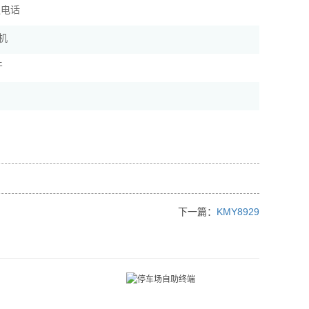
协议电话
机
牙
下一篇：
KMY8929