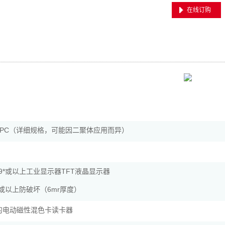
在线订购
PC（详细规格，可能因二聚体应用而异）
19*或以上工业显示器TFT液晶显示器
19或以上防破坏（6mr厚度）
证的电动磁性混色卡读卡器