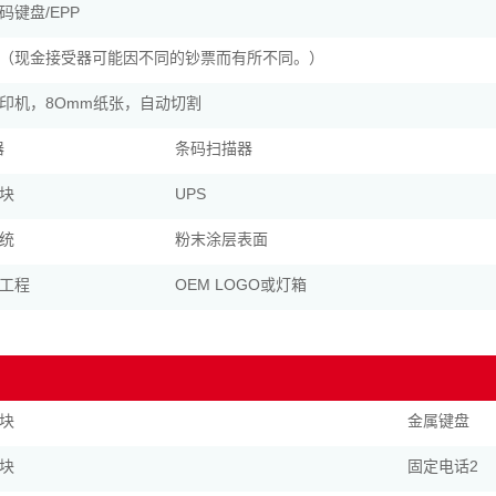
码键盘/EPP
（现金接受器可能因不同的钞票而有所不同。）
印机，8Omm纸张，自动切割
器
条码扫描器
块
UPS
统
粉末涂层表面
工程
OEM LOGO或灯箱
块
金属键盘
块
固定电话2