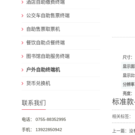
酒店自助缴费终端
公交车自助售票终端
自助售票取票机
餐饮自助点餐终端
图书馆自助服务终端
尺寸：
显示面
户外自助终端机
显示比
货币兑换机
分辨率
亮度：
标准款
联系我们
相关标签：
电话： 0755-88352995
手机： 13922850942
上一篇：没