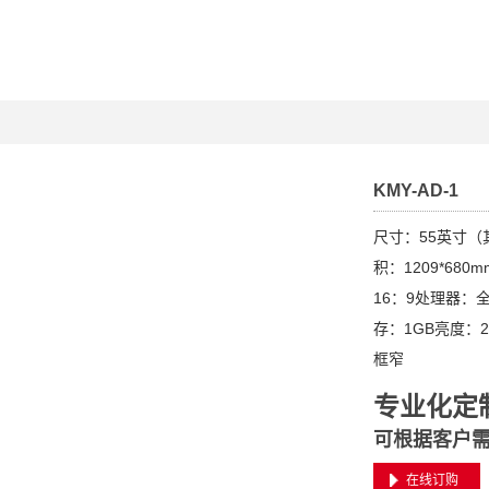
KMY-AD-1
尺寸：55英寸（其它
积：1209*68
16：9处理器：全智
存：1GB亮度：2
框窄
专业化定
可根据客户
在线订购