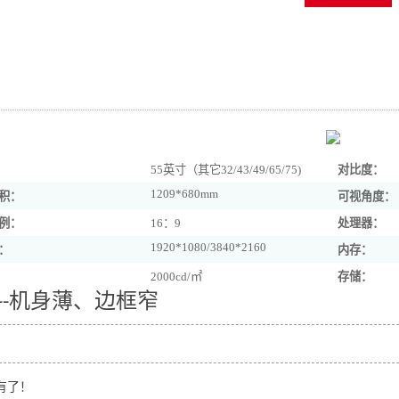
55英寸（其它32/43/49/65/75)
对比度：
1209*680mm
积：
可视角度：
例：
16：9
处理器：
1920*1080/3840*2160
：
内存：
2000cd/㎡
存储：
机身薄、边框窄
--
有了！