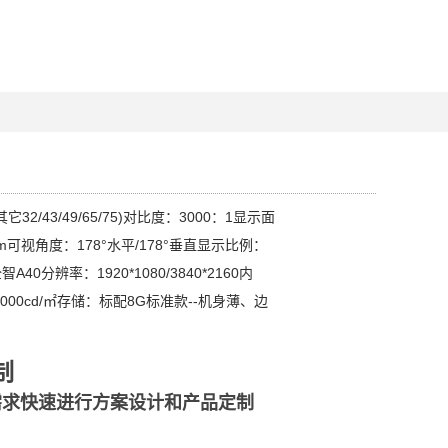
32/43/49/65/75)对比度：3000：1显示面
0mm可视角度：178°水平/178°垂直显示比例：
A40分辨率：1920*1080/3840*2160内
000cd/㎡存储：标配8G标准款--机身薄、边
制
需求快速进行方案设计和产品定制