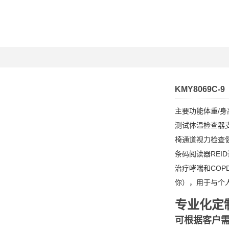
KMY8069C-9
主要功能体重/身
测试体温检查器
椅通道视力检查
条码阅读器REI
治疗哮喘和COP
你），用于与个
专业化定
可根据客户