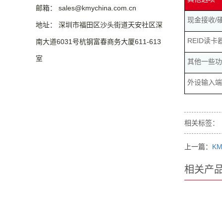
邮箱： sales@kmychina.com.cn
现金接收/
地址： 深圳市福田区沙头街道天安社区深
REID读卡
南大道6031号杭钢富春商务大厦611-613
室
其他一些功
外设输入端
相关标签：
上一篇：
KM
相关产