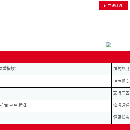
在线订购
体重指数/
血氧检测
血压和心
支持广告
合 ADA 标准
轮椅通道
健康状态