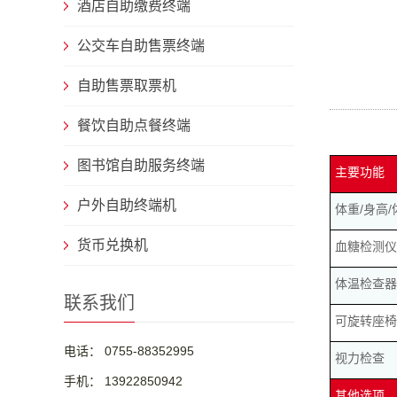
酒店自助缴费终端
公交车自助售票终端
自助售票取票机
餐饮自助点餐终端
图书馆自助服务终端
主要功能
户外自助终端机
体重/身高/
货币兑换机
血糖检测仪
体温检查器
联系我们
可旋转座椅符
电话： 0755-88352995
视力检查
手机： 13922850942
其他选项