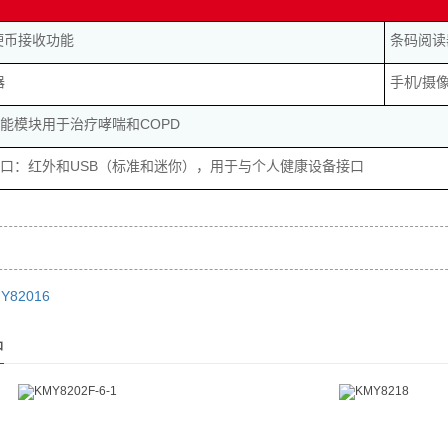
硬币接收功能
条码阅读
器
手机/摄
能模块用于治疗哮喘和COPD
口：红外和USB（标准和迷你），用于与个人健康设备接口
Y82016
品