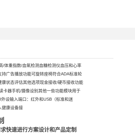
高/体重指数/血氧检测血糖检测仪血压和心率
支持广告播放功能可旋转座椅符合ADA标准轮
健康状态评估其他选项现金接收/硬币接收功能
D读卡器手机/摄像设别其他一些功能模块用于
D外设输入端口：红外和USB（标准和迷
人健康设备接
制
需求快速进行方案设计和产品定制