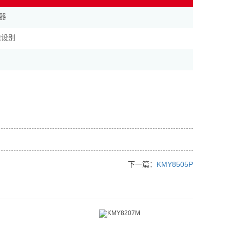
器
像设别
下一篇：
KMY8505P