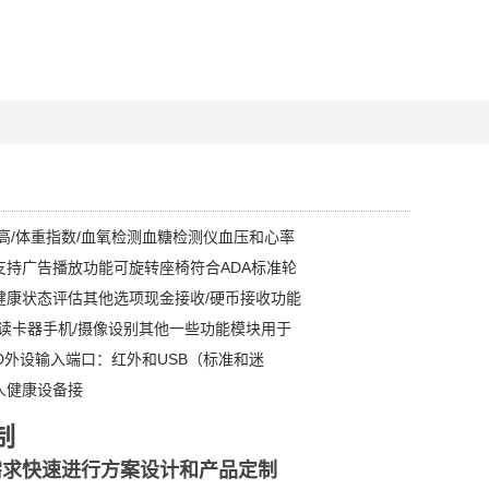
高/体重指数/血氧检测血糖检测仪血压和心率
支持广告播放功能可旋转座椅符合ADA标准轮
健康状态评估其他选项现金接收/硬币接收功能
D读卡器手机/摄像设别其他一些功能模块用于
D外设输入端口：红外和USB（标准和迷
人健康设备接
制
需求快速进行方案设计和产品定制