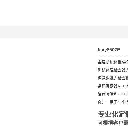
kmy8507F
主要功能体重/身
测试体温检查器
椅通道视力检查
条码阅读器REI
治疗哮喘和COP
你），用于与个
专业化定
可根据客户