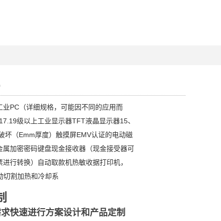
0
工业PC（详细规格，可能因不同的应用而
17.19级以上工业显示器TFT液晶显示器15、
防破坏（Emm厚度）触摸屏EMV认证的电动磁
金属加密密码键盘现金接收器（现金接受器可
票进行转换）自动取款机热敏收据打印机，
动切割加热和冷却系
制
需求快速进行方案设计和产品定制