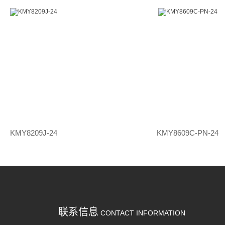
KMY8209J-24
KMY8609C-PN-24
联系信息
CONTACT INFORMATION