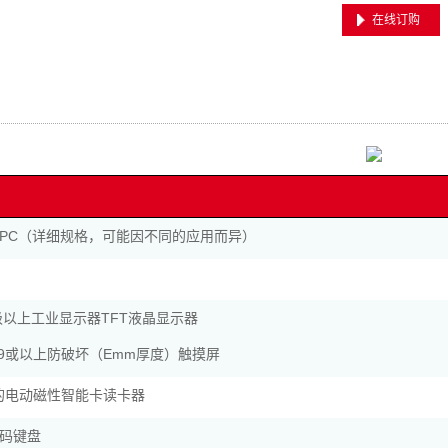
在线订购
PC（详细规格，可能因不同的应用而异）
.19级以上工业显示器TFT液晶显示器
、19或以上防破坏（Emm厚度）触摸屏
证的电动磁性智能卡读卡器
码键盘