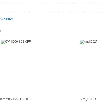
Y8500-3
品
KMY8506N-13-OFF
kmy8202f