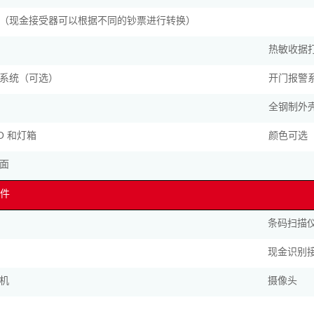
（现金接受器可以根据不同的钞票进行转换）
热敏收据
系统（可选）
开门报警
全钢制外
GO 和灯箱
颜色可选
面
件
条码扫描
现金识别
机
摄像头