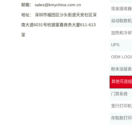
邮箱： sales@kmychina.com.cn
现金接收器
地址： 深圳市福田区沙头街道天安社区深
自动取款机
南大道6031号杭钢富春商务大厦611-613
加热和冷却
室
UPS
OEM LO
粉末涂层表
其他可选组
门禁系统
宽行打印机
存取款打印