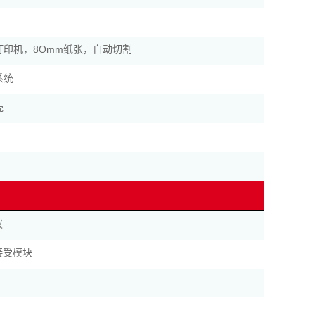
打印机，8Omm纸张，自动切割
系统
壳
仪
接受模块