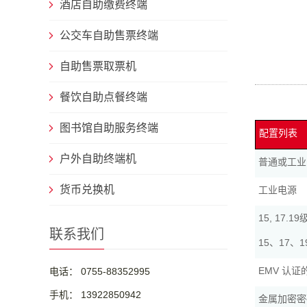
酒店自助缴费终端
公交车自助售票终端
自助售票取票机
餐饮自助点餐终端
图书馆自助服务终端
配置列表
户外自助终端机
普通或工业
货币兑换机
工业电源
15, 17
联系我们
15、17
EMV 认
电话： 0755-88352995
手机： 13922850942
金属加密密