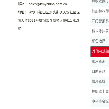
热敏收据打
邮箱： sales@kmychina.com.cn
加热和冷却
地址： 深圳市福田区沙头街道天安社区深
南大道6031号杭钢富春商务大厦611-613
开门警报系
室
粉末涂抹表
颜色选择
其他可选组
账户查询
自助转账
信息查找
护照读卡器
电子签名板