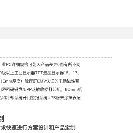
工业PC详细规格可能因产品差异0而有所不同
.19级以上工业显示器TFT液晶显示器15、17、
（Emm厚度）触摸屏EMV认证的电动磁性智
密密码键盘/EPP热敏收据打印机，8Omm纸
热和冷却系统开门警报系统UPS粉末涂抹表层
制
需求快速进行方案设计和产品定制