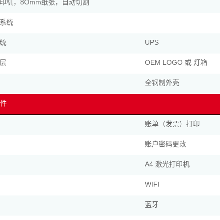
印机，8Omm纸张，自动切割
系统
统
UPS
层
OEM LOGO 或 灯箱
全钢制外壳
件
账单（发票）打印
账户密码更改
A4 激光打印机
WIFI
蓝牙