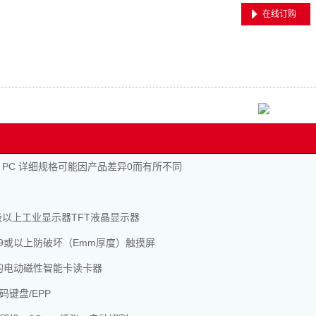
在线订购
 PC 详细规格可能因产品差异0而有所不同
.19级以上工业显示器TFT液晶显示器
、19或以上防破坏（Emm厚度）触摸屏
证的电动磁性智能卡读卡器
码键盘/EPP