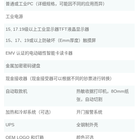
普通或工业PC（详细规格，可能因不同的应用而异）
工业电源
15, 17.19级以上工业显示器TFT液晶显示器
15、17、19或以上防破坏（Emm厚度）触摸屏
EMV 认证的电动磁性智能卡读卡器
金属加密密码键盘
现金接收器（现金接受器可以根据不同的钞票进行转换）
自动取款机
热敏收据打印机，8Omm纸
张，自动切割
加热和冷却系统（可选）
开门报警系统
UPS
全钢制外壳
OEM LOGO 和灯箱
颜色可选