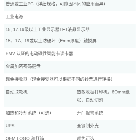
普通或工业PC（详细规格，可能因不同的应用而异）
工业电源
15, 17.19级以上工业显示器TFT液晶显示器
15、17、19或以上防破坏（Emm厚度）触摸屏
EMV 认证的电动磁性智能卡读卡器
金属加密密码键盘
现金接收器（现金接受器可以根据不同的钞票进行转换）
自动取款机
热敏收据打印机，8Omm纸
张，自动切割
加热和冷却系统（可选）
开门报警系统
UPS
全钢制外壳
OEM LOGO 和灯箱
颜色可选