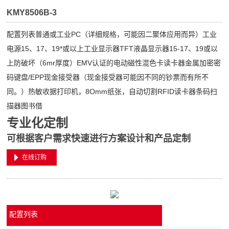
KMY8506B-3
配置列表普通或工业PC（详细规格，可能因二聚体应用而异）工业
电源15、17、19*或以上工业显示器TFT液晶显示器15-17、19或以
上防破坏（6mr厚度）EMV认证的电动磁性混色卡读卡器金属加密密
码键盘/EPP现金接受器（现金接受器可能因不同的钞票而有所不
同。）热敏收据打印机，8Omm纸张，自动切割RFID读卡器条码扫
描器图书借
专业化定制
可根据客户需求快速进行方案设计和产品定制
在线订购
配置列表