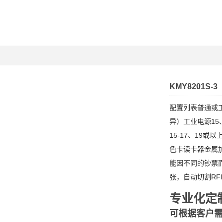
KMY8201S-3
配置列表普通或
异）工业电源15
15-17、19或
色卡读卡器金属加
能因不同的钞票
张，自动切割RF
专业化定
可根据客户