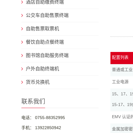
酒店自助缴费终端
公交车自助售票终端
自助售票取票机
餐饮自助点餐终端
图书馆自助服务终端
配置列表
户外自助终端机
普通或工业
工业电源
货币兑换机
15、17、
联系我们
15-17、
EMV 认
电话： 0755-88352995
手机： 13922850942
金属加密密