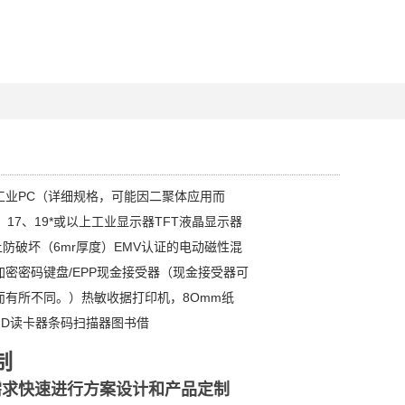
工业PC（详细规格，可能因二聚体应用而
、17、19*或以上工业显示器TFT液晶显示器
以上防破坏（6mr厚度）EMV认证的电动磁性混
密密码键盘/EPP现金接受器（现金接受器可
而有所不同。）热敏收据打印机，8Omm纸
ID读卡器条码扫描器图书借
制
需求快速进行方案设计和产品定制