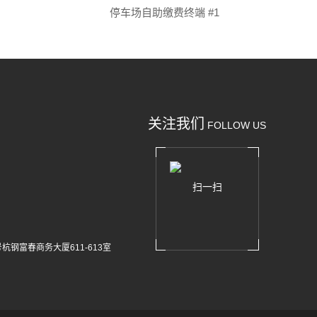
停车场自助缴费终端 #1
关注我们
FOLLOW US
扫一扫
杭钢富春商务大厦611-613室