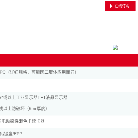
在线订购
PC（详细规格，可能因二聚体应用而异）
19*或以上工业显示器TFT液晶显示器
19或以上防破坏（6mr厚度）
证的电动磁性混色卡读卡器
码键盘/EPP