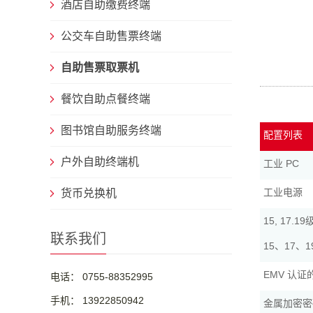
酒店自助缴费终端
公交车自助售票终端
自助售票取票机
餐饮自助点餐终端
图书馆自助服务终端
配置列表
户外自助终端机
工业 PC
工业电源
货币兑换机
15, 17
联系我们
15、17
EMV 认
电话： 0755-88352995
手机： 13922850942
金属加密密