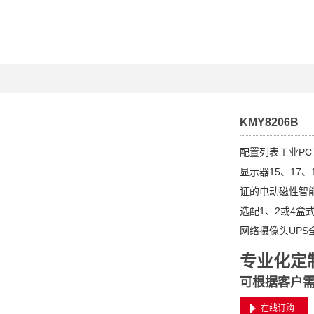
KMY8206B
配置列表工业PC工
显示器15、17
证的电动磁性智
选配1、2或4盒
网络摄像头UPS
专业化定
可根据客户
在线订购