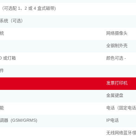
可选配 1、2 或 4 盒式磁带)
系统（可选）
统
网络摄像头
全钢制外壳
GO 或灯箱
颜色可选 -
件
发票打印机
金属键盘
能
电话（固定电话
器 (GSM/GRMS)
IP电话
无线网络蓝牙/