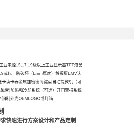
业电源15,17.19级以上工业显示器TFT液晶
、19或以上防破坏（Emm厚度）触摸屏EMV认
能卡读卡器金属加密密码键盘自动提款机（可
式磁带)加热和冷却系统（可选）开门警报系统
全钢制外壳OEMLOGO或灯箱
制
需求快速进行方案设计和产品定制