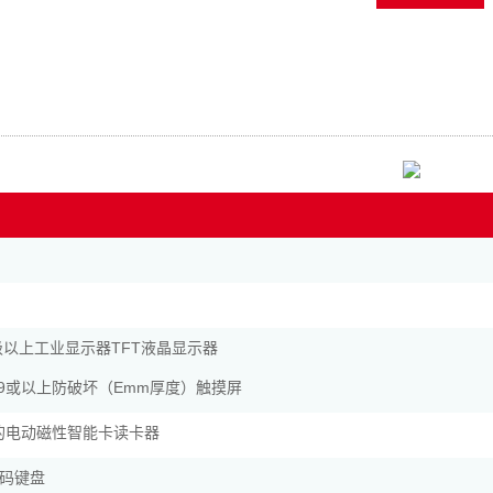
.19级以上工业显示器TFT液晶显示器
、19或以上防破坏（Emm厚度）触摸屏
证的电动磁性智能卡读卡器
码键盘