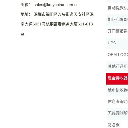
邮箱： sales@kmychina.com.cn
自动提款机（
地址： 深圳市福田区沙头街道天安社区深
加热和冷却
南大道6031号杭钢富春商务大厦611-613
开门警报系
室
UPS
OEM LO
其他可选组
现金接收器
硬币接收器
信息查询功
无线调制解调
签名板