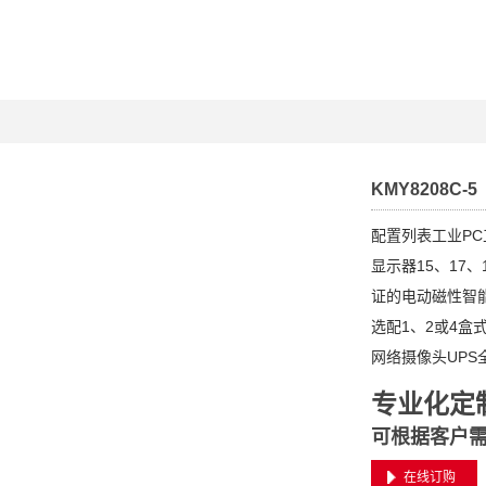
KMY8208C-5
配置列表工业PC工
显示器15、17
证的电动磁性智
选配1、2或4盒
网络摄像头UPS
专业化定
可根据客户
在线订购