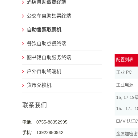
酒店自助缴费终端
公交车自助售票终端
自助售票取票机
餐饮自助点餐终端
图书馆自助服务终端
配置列表
户外自助终端机
工业 PC
工业电源
货币兑换机
15, 17
联系我们
15、17
EMV 认
电话： 0755-88352995
手机： 13922850942
金属加密密