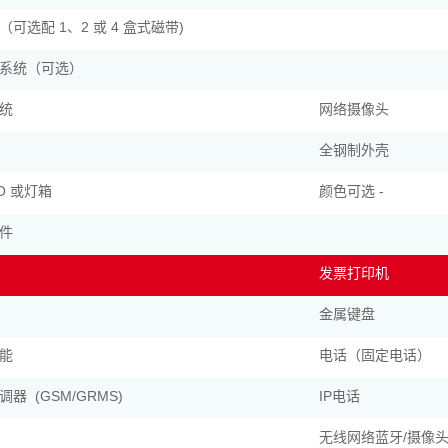
可选配 1、2 或 4 盒式磁带)
系统（可选）
统
网络摄像头
全钢制外壳
GO 或灯箱
颜色可选 -
件
发票打印机
金属键盘
能
电话（固定电话）
器 (GSM/GRMS)
IP电话
无线网络蓝牙/摄像