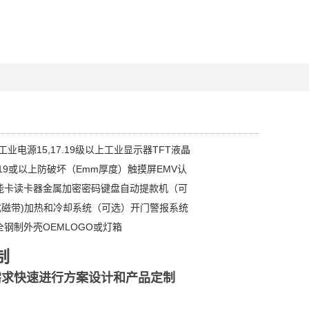
业电源15,17.19级以上工业显示器TFT液晶
、19或以上防破坏（Emm厚度）触摸屏EMV认
能卡读卡器金属加密密码键盘自动提款机（可
式磁带)加热和冷却系统（可选）开门警报系统
全钢制外壳OEMLOGO或灯箱
制
需求快速进行方案设计和产品定制