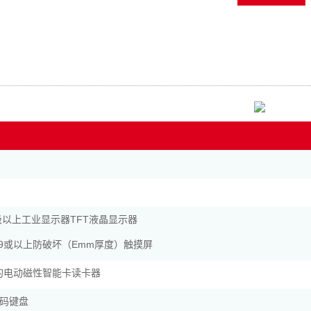
.19级以上工业显示器TFT液晶显示器
、19或以上防破坏（Emm厚度）触摸屏
证的电动磁性智能卡读卡器
码键盘