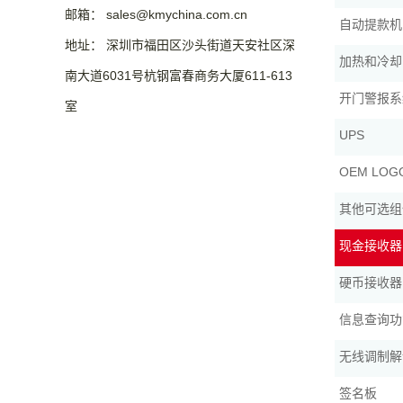
邮箱： sales@kmychina.com.cn
自动提款机（
地址： 深圳市福田区沙头街道天安社区深
加热和冷却
南大道6031号杭钢富春商务大厦611-613
开门警报系
室
UPS
OEM LO
其他可选组
现金接收器
硬币接收器
信息查询功
无线调制解调
签名板