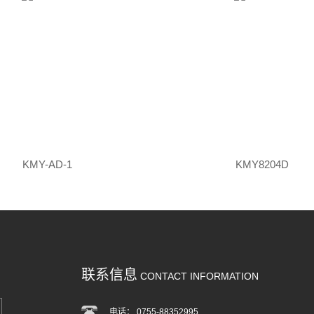
KMY-AD-1
KMY8204D
联系信息
CONTACT INFORMATION
电话： 0755-88352995