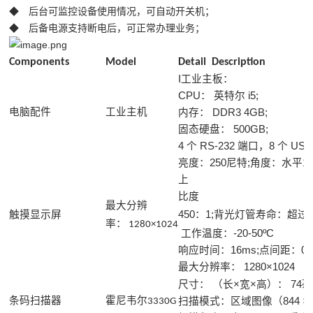
◆ 后台可监控设备使用情况，可自动开关机；
◆ 后备电源支持断电后，可正常办理业务；
Components
Model
Detail Description
I工业主板：
CPU： 英特尔 i5;
内存： DDR3 4GB;
电脑配件
工业主机
固态硬盘： 500GB;
4 个 RS-232 端口，8 个 
亮度：250尼特;角度：水平10
比度
最大分辨
450：1;背光灯管寿命：超过4
触摸显示屏
率： 1280×1024
工作温度：-20-50ºC
响应时间：16ms;点间距：0.2
最大分辨率： 1280×1024
尺寸： （长×宽×高）： 74毫米
扫描模式：区域图像（844 × 
条码扫描器
霍尼韦尔3330G