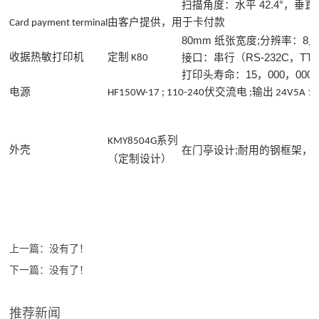
扫描角度：水平 42.4°，垂直：
Card payment terminal
由客户提供，用于卡付款
80mm 纸张宽度;分辨率：8点
接口：串行（RS-232C，T
收据热敏打印机
定制
K80
打印头寿命：15，000，000字
电源
HF150W-17 ; 110-240伏交流电 ;输出 24V5A 1
KMY8504G系列
在门亭设计;耐用的钢框架，
外壳
（定制设计）
上一篇：没有了！
下一篇：没有了！
推荐新闻