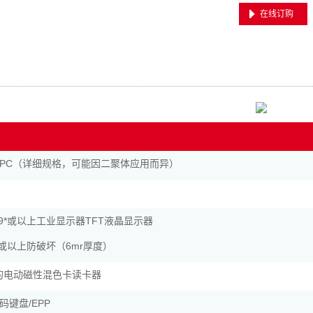
在线订购
PC（详细规格，可能因二聚体应用而异）
19*或以上工业显示器TFT液晶显示器
19或以上防破坏（6mr厚度）
证的电动磁性混色卡读卡器
码键盘/EPP