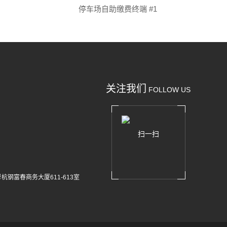
停车场自助缴费终端 #1
关注我们
FOLLOW US
扫一扫
杭钢富春商务大厦611-613室