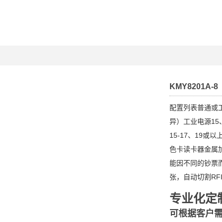
KMY8201A-8
配置列表普通或
异）工业电源15
15-17、19或
色卡读卡器金属加
能因不同的钞票
张，自动切割RF
专业化定
可根据客户