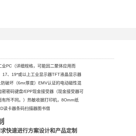
工业PC（详细规格，可能因二聚体应用而
、17、19*或以上工业显示器TFT液晶显示器
以上防破坏（6mr厚度）EMV认证的电动磁性混
密密码键盘/EPP现金接受器（现金接受器可
而有所不同。）热敏收据打印机，8Omm纸
ID读卡器条码扫描器图书借
制
需求快速进行方案设计和产品定制