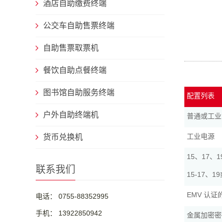
酒店自助缴费终端
公交车自助售票终端
自助售票取票机
餐饮自助点餐终端
图书馆自助服务终端
配置列表
户外自助终端机
普通或工业
工业电源
货币兑换机
15、17、
联系我们
15-17、
EMV 认
电话： 0755-88352995
手机： 13922850942
金属加密密