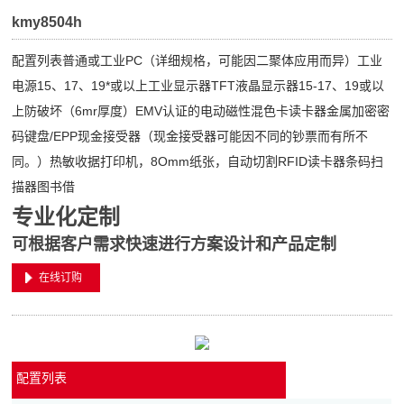
kmy8504h
配置列表普通或工业PC（详细规格，可能因二聚体应用而异）工业
电源15、17、19*或以上工业显示器TFT液晶显示器15-17、19或以
上防破坏（6mr厚度）EMV认证的电动磁性混色卡读卡器金属加密密
码键盘/EPP现金接受器（现金接受器可能因不同的钞票而有所不
同。）热敏收据打印机，8Omm纸张，自动切割RFID读卡器条码扫
描器图书借
专业化定制
可根据客户需求快速进行方案设计和产品定制
在线订购
配置列表