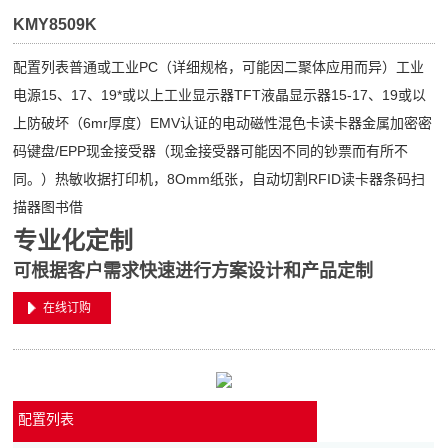
KMY8509K
配置列表普通或工业PC（详细规格，可能因二聚体应用而异）工业
电源15、17、19*或以上工业显示器TFT液晶显示器15-17、19或以
上防破坏（6mr厚度）EMV认证的电动磁性混色卡读卡器金属加密密
码键盘/EPP现金接受器（现金接受器可能因不同的钞票而有所不
同。）热敏收据打印机，8Omm纸张，自动切割RFID读卡器条码扫
描器图书借
专业化定制
可根据客户需求快速进行方案设计和产品定制
在线订购
配置列表