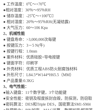
● 工作温度：0℃～+70℃
●相对湿度：30％～95％RH
● 储存温度：-25℃～+100℃
● 相对湿度：20％～95％RH(无凝结露)
● 大气压力：60～106 Kpa
2、
机械性能
● 键盘寿命：>3,000,000次每键
● 按键压力：3－5 N(牛)
● 按键行程：1.0mm
● 案件材料：优质硅胶+导电按键
● 键面字符：印刷字
● 外壳材料：优质工程ABS防火耐腐蚀材料
● 外形尺寸：L84.5*W144*H65.5（MM）
● 产品重量:0.3KG
3
、电气性能：
●输入键盘：11个数字键，3个功能键
●安全性能：密钥及程度拆封自毁，防探测，防窃取
●密码算法：DES和Triple DES，国密算法SM1-SM4