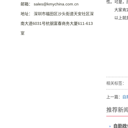
性。可是，
邮箱： sales@kmychina.com.cn
大家肯
地址： 深圳市福田区沙头街道天安社区深
以上就
南大道6031号杭钢富春商务大厦611-613
室
相关标签：
上一篇：
自
推荐新