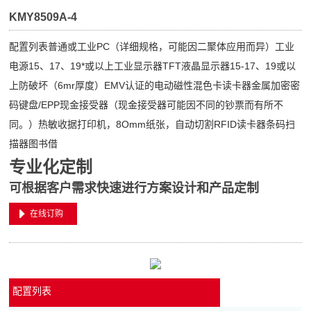
KMY8509A-4
配置列表普通或工业PC（详细规格，可能因二聚体应用而异）工业
电源15、17、19*或以上工业显示器TFT液晶显示器15-17、19或以
上防破坏（6mr厚度）EMV认证的电动磁性混色卡读卡器金属加密密
码键盘/EPP现金接受器（现金接受器可能因不同的钞票而有所不
同。）热敏收据打印机，8Omm纸张，自动切割RFID读卡器条码扫
描器图书借
专业化定制
可根据客户需求快速进行方案设计和产品定制
在线订购
配置列表