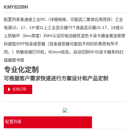
KMY8209H
配置列表普通或工业PC（详细规格，可能因二聚体应用而异）工业
电源15、17、19*或以上工业显示器TFT液晶显示器15-17、19或以
上防破坏（6mr厚度）EMV认证的电动磁性混色卡读卡器金属加密密
码键盘/EPP现金接受器（现金接受器可能因不同的钞票而有所不
同。）热敏收据打印机，8Omm纸张，自动切割RFID读卡器条码扫
描器图书借
专业化定制
可根据客户需求快速进行方案设计和产品定制
在线订购
配置列表