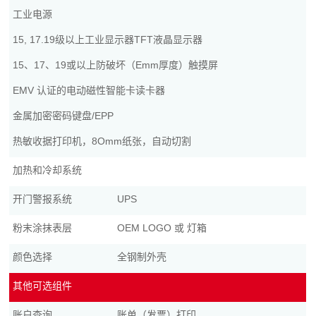
工业电源
15, 17.19级以上工业显示器TFT液晶显示器
15、17、19或以上防破坏（Emm厚度）触摸屏
EMV 认证的电动磁性智能卡读卡器
金属加密密码键盘/EPP
热敏收据打印机，8Omm纸张，自动切割
加热和冷却系统
开门警报系统
UPS
粉末涂抹表层
OEM LOGO 或 灯箱
颜色选择
全钢制外壳
其他可选组件
账户查询
账单（发票）打印