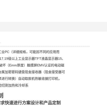
1
工业PC（详细规格，可能因不同的应用而
17.19级以上工业显示器TFT液晶显示器15、
防破坏（Emm厚度）触摸屏EMV认证的电动磁
金属加密密码键盘现金接收器（现金接受器可
票进行转换）自动取款机热敏收据打印机，
动切割加热和冷却系
制
需求快速进行方案设计和产品定制