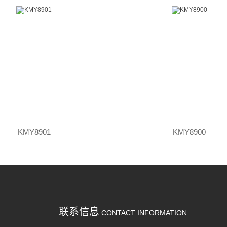
KMY8901
KMY8900
联系信息
CONTACT INFORMATION