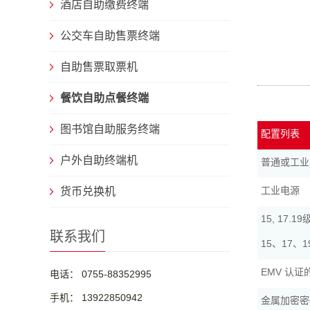
酒店自助缴费终端
公交车自助售票终端
自助售票取票机
餐饮自助点餐终端
图书馆自助服务终端
配置列表
户外自助终端机
普通或工业
工业电源
货币兑换机
15, 17
联系我们
15、17
EMV 认
电话： 0755-88352995
手机： 13922850942
金属加密密