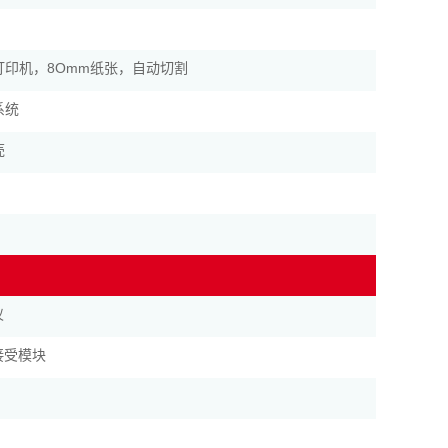
打印机，8Omm纸张，自动切割
系统
壳
仪
接受模块