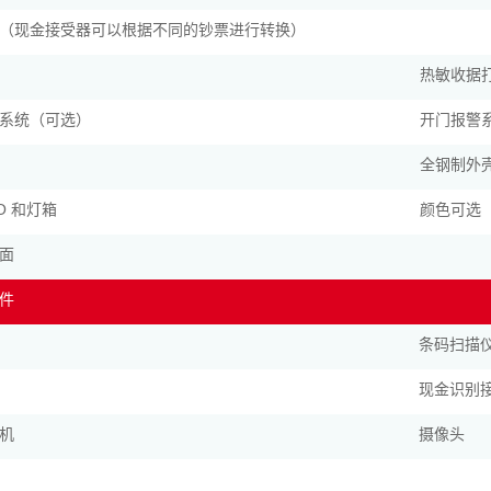
（现金接受器可以根据不同的钞票进行转换）
热敏收据
系统（可选）
开门报警
全钢制外
GO 和灯箱
颜色可选
面
件
条码扫描
现金识别
机
摄像头