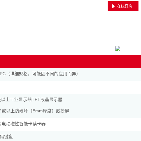
在线订购
PC（详细规格，可能因不同的应用而异）
.19级以上工业显示器TFT液晶显示器
、19或以上防破坏（Emm厚度）触摸屏
证的电动磁性智能卡读卡器
码键盘