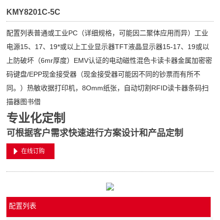
KMY8201C-5C
配置列表普通或工业PC（详细规格，可能因二聚体应用而异）工业
电源15、17、19*或以上工业显示器TFT液晶显示器15-17、19或以
上防破坏（6mr厚度）EMV认证的电动磁性混色卡读卡器金属加密密
码键盘/EPP现金接受器（现金接受器可能因不同的钞票而有所不
同。）热敏收据打印机，8Omm纸张，自动切割RFID读卡器条码扫
描器图书借
专业化定制
可根据客户需求快速进行方案设计和产品定制
在线订购
配置列表