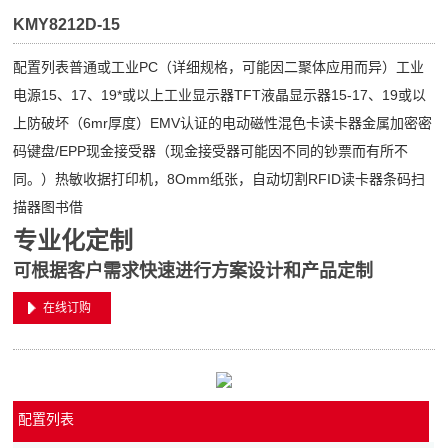
KMY8212D-15
配置列表普通或工业PC（详细规格，可能因二聚体应用而异）工业
电源15、17、19*或以上工业显示器TFT液晶显示器15-17、19或以
上防破坏（6mr厚度）EMV认证的电动磁性混色卡读卡器金属加密密
码键盘/EPP现金接受器（现金接受器可能因不同的钞票而有所不
同。）热敏收据打印机，8Omm纸张，自动切割RFID读卡器条码扫
描器图书借
专业化定制
可根据客户需求快速进行方案设计和产品定制
在线订购
配置列表