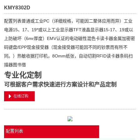
KMY8302D
配置列表普通或工业PC（详细规格，可能因二聚体应用而异）工业
电源15、17、19*或以上工业显示器TFT液晶显示器15-17、19或以
上防破坏（6mr厚度）EMV认证的电动磁性混色卡读卡器金属加密密
码键盘/EPP现金接受器（现金接受器可能因不同的钞票而有所不
同。）热敏收据打印机，8Omm纸张，自动切割RFID读卡器条码扫
描器图书借
专业化定制
可根据客户需求快速进行方案设计和产品定制
在线订购
配置列表