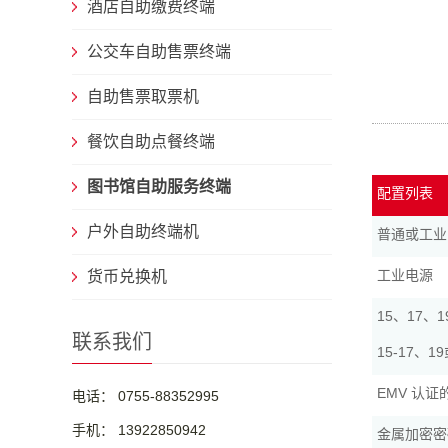
酒店自助缴费终端
公交车自助售票终端
自助售票取票机
餐饮自助点餐终端
图书馆自助服务终端
配置列表
户外自助终端机
普通或工业
工业电源
货币兑换机
15、17、
联系我们
15-17、
EMV 认
电话： 0755-88352995
手机： 13922850942
金属加密密