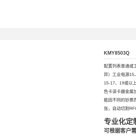
KMY8503Q
配置列表普通或
异）工业电源15
15-17、19或
色卡读卡器金属加
能因不同的钞票
张，自动切割RF
专业化定
可根据客户