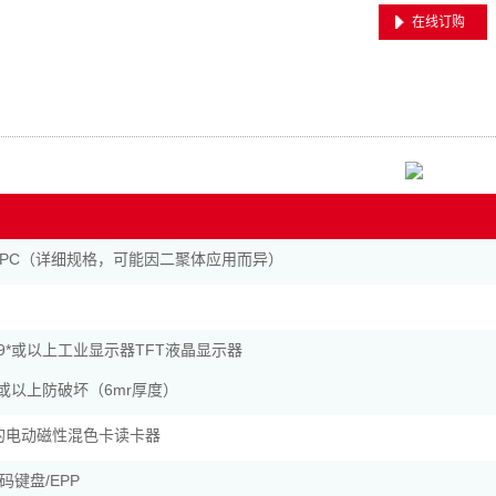
在线订购
PC（详细规格，可能因二聚体应用而异）
19*或以上工业显示器TFT液晶显示器
19或以上防破坏（6mr厚度）
证的电动磁性混色卡读卡器
码键盘/EPP