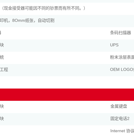
（现金接受器可能因不同的钞票而有所不同。）
印机，8Omm纸张，自动切割
器
条码扫描器
块
UPS
统
粉末涂层表
工程
OEM LOG
块
金属键盘
块
固定电话2
Internet 