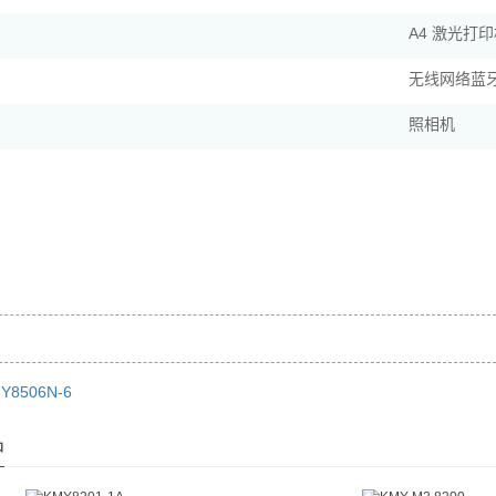
A4 激光打
无线网络蓝
照相机
Y8506N-6
品