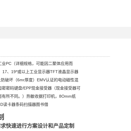
工业PC（详细规格，可能因二聚体应用而
、17、19*或以上工业显示器TFT液晶显示器
以上防破坏（6mr厚度）EMV认证的电动磁性混
密密码键盘/EPP现金接受器（现金接受器可
而有所不同。）热敏收据打印机，8Omm纸
ID读卡器条码扫描器图书借
制
需求快速进行方案设计和产品定制